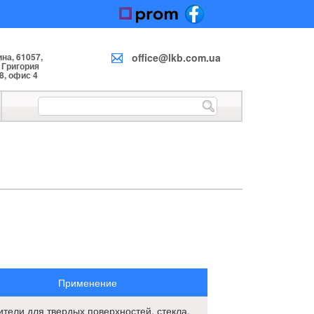
на, 61057,
office@lkb.com.ua
. Григория
8, офис 4
Применение
ители для твердых поверхностей, стекла,