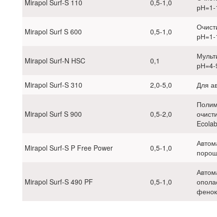
Mirapol Surf-S 110
0,5-1,0
рН=1-
Очист
Mirapol Surf S 600
0,5-1,0
рН=1-
Мульт
Mirapol Surf-N HSC
0,1
рН=4-
Mirapol Surf-S 310
2,0-5,0
Для а
Полим
Mirapol Surf S 900
0,5-2,0
очист
Ecolab
Автом
Mirapol Surf-S P Free Power
0,5-1,0
порош
Автом
Mirapol Surf-S 490 PF
0,5-1,0
опола
фенок