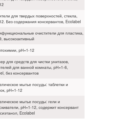
12
ители для твердых поверхностей, стекла,
12. Без содержания консервантов, Ecolabel
ифункциональные очистители для пластика,
9, высокоактивный
втохимии, рН=1-12
ер для средств для чистки унитазов,
ителей для ванной комнаты, рН=1-6,
el, без консервантов
атическое мытье посуды: таблетки и
ок, рН=1-12
атическое мытье посуды: гели и
скиватели, рН=1-12, содержит консервант
сиэтанол, Ecolabel