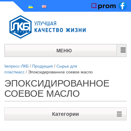
МЕНЮ
ГЛАВНАЯ
Імпресс-ЛКБ
/
Продукция
/
Сырье для
пластмасс
/
Эпоксидированное соевое масло
ИСТОРИЯ
ЭПОКСИДИРОВАННОЕ
ПРОДУКЦИЯ
СОЕВОЕ МАСЛО
НОВОСТИ
Категории
КОНТАКТЫ
Сырье для ЛКМ на водной основе и сухих строительных