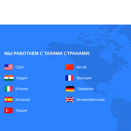
смесей
Сырье для бытовой химии
Сырье для пластмасс
Воск
Диоксид титана
МЫ РАБОТАЕМ С ТАКИМИ СТРАНАМИ:
Модификаторы перерабатываемости
США
Китай
Модификаторы ударопрочности
Индия
Франция
Наполнитель Карбонат кальция
Италия
Германия
Оксид цинка
Испания
Великобритания
Оптические отбеливатели
Турция
Пластификаторы
Стабилизаторы оловянные