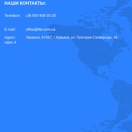
НАШИ КОНТАКТЫ:
Стеариновая кислота
Телефон:
+38 050 908-30-25
Хлорированный полиэтилен
E-mail:
office@lkb.com.ua
Эпоксидированное соевое масло
Адрес:
Украина, 61057, г.Харьков, ул. Григория Сковороды, 38,
офис 4
Сырье для ЛКМ на основе органических растворителей
Сырье для косметики
Пищевые ингредиенты