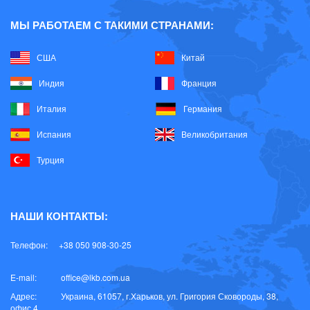
Отдушки компании Iberchem (Испания)
МЫ РАБОТАЕМ С ТАКИМИ СТРАНАМИ:
Пирогенная силика Wacker
США
Китай
Продукты Solvay
Индия
Франция
Продукты компании ErcaWilmar
Италия
Германия
Эмоленты и структурообразователи
Испания
Великобритания
Эфиры целлюлозы SE Tylose (Германия)
Турция
Пищевые ингредиенты
НАШИ КОНТАКТЫ:
Телефон:
+38 050 908-30-25
E-mail:
office@lkb.com.ua
Адрес:
Украина, 61057, г.Харьков, ул. Григория Сковороды, 38,
офис 4