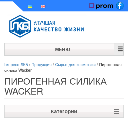
МЕНЮ
ГЛАВНАЯ
Імпресс-ЛКБ
/
Продукция
/
Сырье для косметики
/
Пирогенная
силика Wacker
ИСТОРИЯ
ПИРОГЕННАЯ СИЛИКА
ПРОДУКЦИЯ
WACKER
НОВОСТИ
Категории
КОНТАКТЫ
Сырье для ЛКМ на водной основе и сухих строительных