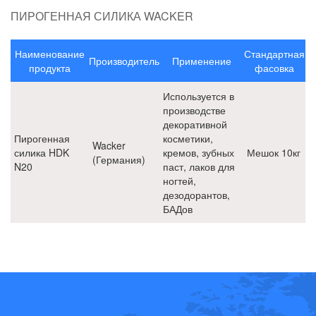
смесей
ПИРОГЕННАЯ СИЛИКА WACKER
Сырье для бытовой химии
Сырье для пластмасс
Наименование
Стандартная
Производитель
Применение
продукта
фасовка
Сырье для ЛКМ на основе органических растворителей
Используется в
производстве
Сырье для косметики
декоративной
Пирогенная
косметики,
Wacker
Д-пантенол 75%
силика HDK
кремов, зубных
Мешок 10кг
(Германия)
N20
паст, лаков для
Добавки DOW для косметики
ногтей,
дезодорантов,
Загустители акрилатные DOW
БАДов
Загустители целлюлозные SE Tylose (Германия)
Консерванты для косметики
Основные ПАВ