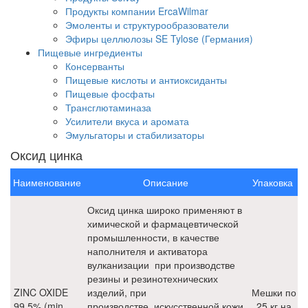
Продукты компании ErcaWilmar
Эмоленты и структурообразователи
Эфиры целлюлозы SE Tylose (Германия)
Пищевые ингредиенты
Консерванты
Пищевые кислоты и антиоксиданты
Пищевые фосфаты
Трансглютаминаза
Усилители вкуса и аромата
Эмульгаторы и стабилизаторы
Оксид цинка
Наименование
Описание
Упаковка
Оксид цинка широко применяют в
химической и фармацевтической
промышленности, в качестве
наполнителя и активатора
вулканизации при производстве
резины и резинотехнических
ZINC OXIDE
изделий, при
Мешки по
99,5% (min
производстве искусственной кожи,
25 кг на