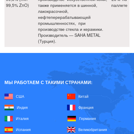
99,5% ZnO)
также применяется в шинной,
паллете
лакокрасочной,
нефтеперерабатывающей
промышленностях, при
производстве стекла и керамики.
Производитель — SAHA METAL
(Турция).
МЫ РАБОТАЕМ С ТАКИМИ СТРАНАМИ:
США
Китай
Индия
Франция
Италия
Германия
Испания
Великобритания