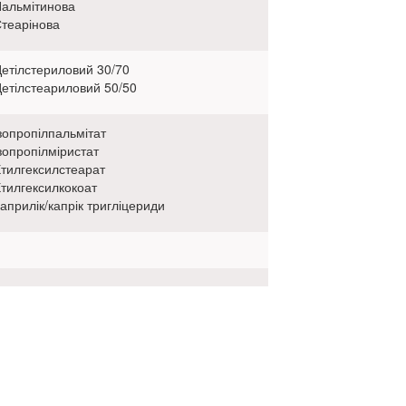
альмітинова
теарінова
етілстериловий 30/70
етілстеариловий 50/50
зопропілпальмітат
зопропілміристат
тилгексилстеарат
тилгексилкокоат
априлік/капрік тригліцериди