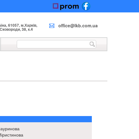
на, 61057, м.Харків,
office@lkb.com.ua
 Сковороди, 38, к.4
ауринова
іристинова