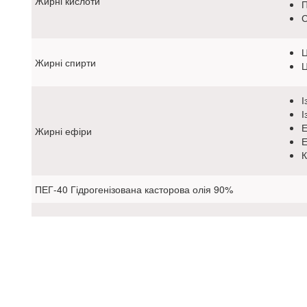
Жирні кислоти
П
С
Ц
Жирні спирти
Ц
І
І
Е
Жирні ефіри
Е
К
ПЕГ-40 Гідрогенізована касторова олія 90%