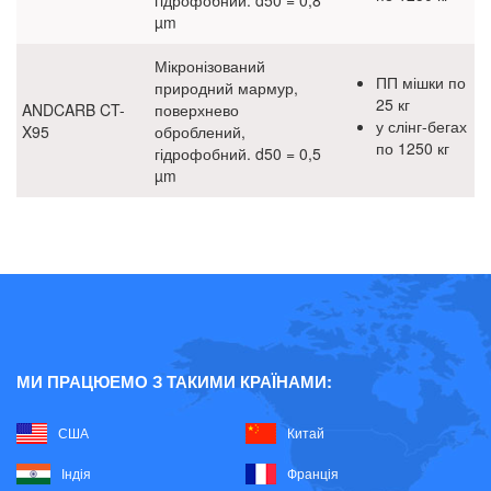
гідрофобний. d50 = 0,8
µm
Мікронізований
ПП мішки по
природний мармур,
25 кг
ANDCARB CT-
поверхнево
у слінг-бегах
X95
оброблений,
по 1250 кг
гідрофобний. d50 = 0,5
µm
МИ ПРАЦЮЕМО З ТАКИМИ КРАЇНАМИ:
США
Китай
Індія
Франція