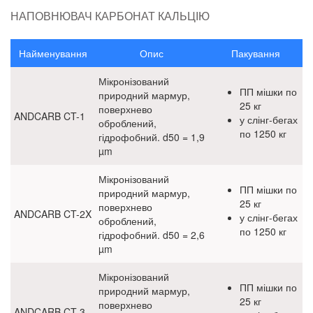
НАПОВНЮВАЧ КАРБОНАТ КАЛЬЦІЮ
Сировина для побутової хімії
Сировина для фарб на водній основі та сухих
Найменування
Опис
Пакування
будівельних сумішей
Сировина для пластмас
Мікронізований
ПП мішки по
природний мармур,
25 кг
поверхнево
Віск
ANDCARB CT-1
у слінг-бегах
оброблений,
по 1250 кг
гідрофобний. d50 = 1,9
Діоксид титану
µm
Епоксидована соєва олія
Мікронізований
ПП мішки по
природний мармур,
Модифікатори переробності
25 кг
поверхнево
ANDCARB CT-2X
у слінг-бегах
оброблений,
Модифікатори удароміцності
по 1250 кг
гідрофобний. d50 = 2,6
µm
Наповнювач Карбонат кальцію
Мікронізований
Оксид цинку
ПП мішки по
природний мармур,
25 кг
поверхнево
ANDCARB CT-3