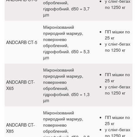
у слінг-бегах
Оптичні відбілювачі
оброблений,
по 1250 кг
гідрофобний. d50 = 3,7
Пластифікатори
µm
Стабілізатори олов’яні
Мікронізований
ПП мішки по
природний мармур,
25 кг
Стеаринова кислота
поверхнево
ANDCARB CT-5
у слінг-бегах
оброблений,
по 1250 кг
гідрофобний. d50 = 5,3
Хлорований поліетилен
µm
Сировина для органо-розчинних фарб
Мікронізований
ПП мішки по
природний мармур,
Харчові інгредієнти
25 кг
ANDCARB CT-
поверхнево
у слінг-бегах
X65
оброблений,
по 1250 кг
гідрофобний. d50 = 1,3
µm
Мікронізований
ПП мішки по
природний мармур,
25 кг
ANDCARB CT-
поверхнево
у слінг-бегах
X85
оброблений,
по 1250 кг