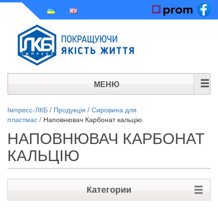
МЕНЮ
ГОЛОВНА
Імпресс-ЛКБ
/
Продукція
/
Сировина для
пластмас
/
Наповнювач Карбонат кальцію
ІСТОРІЯ
НАПОВНЮВАЧ КАРБОНАТ
ПРОДУКЦІЯ
КАЛЬЦІЮ
НОВИНИ
Категории
КОНТАКТИ
Сировина для косметики