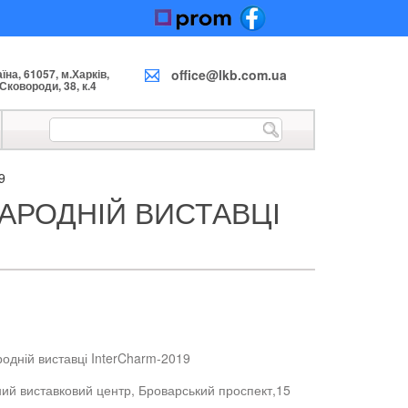
на, 61057, м.Харків,
office@lkb.com.ua
 Сковороди, 38, к.4
9
НАРОДНІЙ ВИСТАВЦІ
одній виставці InterCharm-2019
ний виставковий центр, Броварський проспект,15