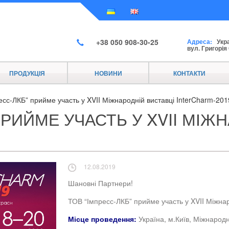
+38 050 908-30-25
Адреса:
Украї
вул. Григорія
ПРОДУКЦІЯ
НОВИНИ
КОНТАКТИ
сс-ЛКБ” прийме участь у XVII Міжнародній виставці InterCharm-201
ПРИЙМЕ УЧАСТЬ У XVII МІЖ
12.08.2019
Шановні Партнери!
ТОВ “Імпресс-ЛКБ” прийме участь у XVII Міжнар
Місце проведення:
Україна, м.Київ, Міжнарод