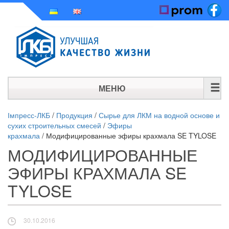
МЕНЮ
ГЛАВНАЯ
Імпресс-ЛКБ
/
Продукция
/
Сырье для ЛКМ на водной основе и
сухих строительных смесей
/
Эфиры
ИСТОРИЯ
крахмала
/
Модифицированные эфиры крахмала SE TYLOSE
МОДИФИЦИРОВАННЫЕ
ПРОДУКЦИЯ
ЭФИРЫ КРАХМАЛА SE
НОВОСТИ
TYLOSE
КОНТАКТЫ
30.10.2016