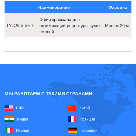
Наименование
Фасовка
Эфир крахмала для
TYLOVIS SE 7
оптимизации рецептуры сухих
Мешок 20 кг
смесей
МЫ РАБОТАЕМ С ТАКИМИ СТРАНАМИ:
США
Китай
Индия
Франция
Италия
Германия