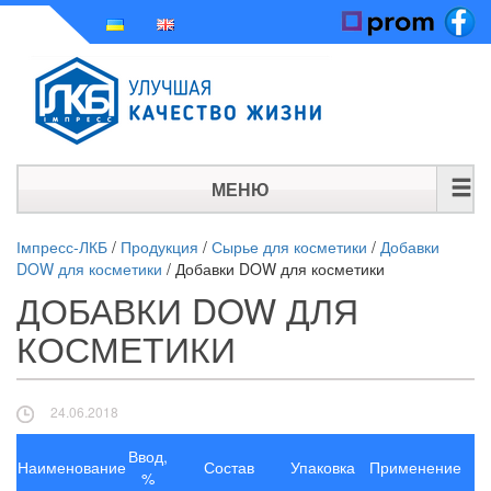
МЕНЮ
ГЛАВНАЯ
Імпресс-ЛКБ
/
Продукция
/
Сырье для косметики
/
Добавки
DOW для косметики
/
Добавки DOW для косметики
ИСТОРИЯ
ДОБАВКИ DOW ДЛЯ
ПРОДУКЦИЯ
КОСМЕТИКИ
НОВОСТИ
24.06.2018
КОНТАКТЫ
Ввод,
Наименование
Состав
Упаковка
Применение
%