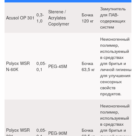
Замутнитель
Sterene /
0,3-
Бочка
для ПАВ-
Acusol OP 301
Acrylates
1,0
120 кг
содержащих
Copolymer
систем
Неионогенный
полимер,
используемый
в средствах
Polyox WSR
0,05-
Бочка
для бритья и
PEG-45M
N-60K
0,1
63,5 кг
личной гигиены
для улучшения
сенсорных
свойств
продуктов.
Неионогенный
полимер,
используемый
в средствах
Polyox WSR
0,05-
Бочка
для бритья и
PEG-90M
301
0,1
63,5 кг
личной гигиены