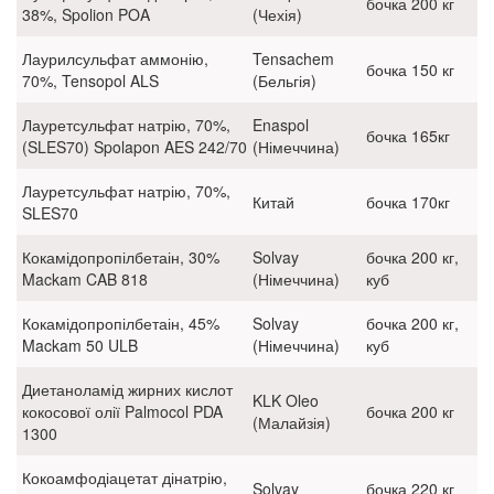
бочка 200 кг
38%, Spolion POA
(Чехія)
Лаурилсульфат аммонію,
Tensachem
бочка 150 кг
70%, Tensopol ALS
(Бельгія)
Лауретсульфат натрію, 70%,
Enaspol
бочка 165кг
(SLES70) Spolapon AES 242/70
(Німеччина)
Лауретсульфат натрію, 70%,
Китай
бочка 170кг
SLES70
Кокамідопропілбетаін, 30%
Solvay
бочка 200 кг,
Mackam CAB 818
(Німеччина)
куб
Кокамідопропілбетаін, 45%
Solvay
бочка 200 кг,
Mackam 50 ULB
(Німеччина)
куб
Диетаноламід жирних кислот
KLK Oleo
кокосової олії Palmocol PDA
бочка 200 кг
(Малайзія)
1300
Кокоамфодіацетат дінатрію,
Solvay
бочка 220 кг