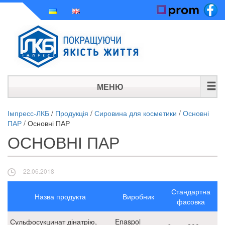
МЕНЮ
ГОЛОВНА
Імпресс-ЛКБ
/
Продукція
/
Сировина для косметики
/
Основні
ПАР
/
Основні ПАР
ІСТОРІЯ
ОСНОВНІ ПАР
ПРОДУКЦІЯ
22.06.2018
НОВИНИ
Стандартна
КОНТАКТИ
Назва продукта
Виробник
фасовка
Сульфосукцинат дінатрію,
Enaspol