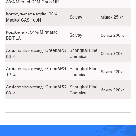
38% Miranol C2M Conc NP
Кокосульфат натрію, 90%
Solvay
мішок 25 кг
Mackol CAS 100N
Кокобетаін, 34% Mirataine
Solvay
бочка 200 кг
BB/FLA
Алкілполіглюкозид GreenAPG
Shanghai Fine
бочка 220кг
0810
Chemical
Алкілполіглюкозид GreenAPG
Shanghai Fine
бочка 220кг
1214
Chemical
Алкілполіглюкозид GreenAPG
Shanghai Fine
бочка 220кг
0814
Chemical