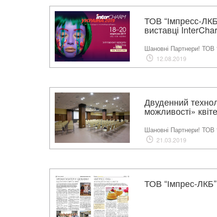
ТОВ “Імпресс-ЛКБ
виставці InterCh
Шановні Партнери! ТОВ 
12.08.2019
Двуденний техно
можливості» квіт
Шановні Партнери! ТОВ 
21.03.2019
ТОВ “Імпрес-ЛКБ” 