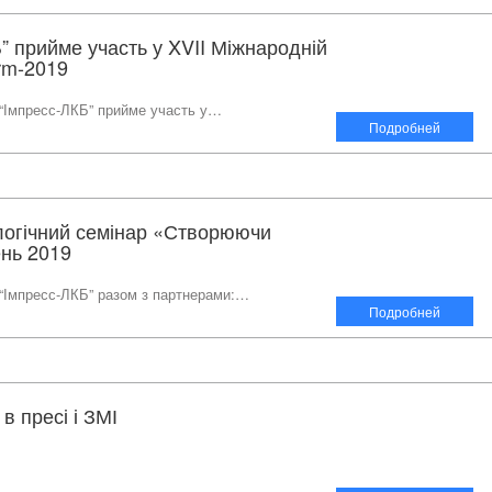
” прийме участь у XVII Міжнародній
arm-2019
“Імпресс-ЛКБ” прийме участь у…
Подробней
логічний семінар «Створюючи
ень 2019
“Імпресс-ЛКБ” разом з партнерами:…
Подробней
в пресі і ЗМІ