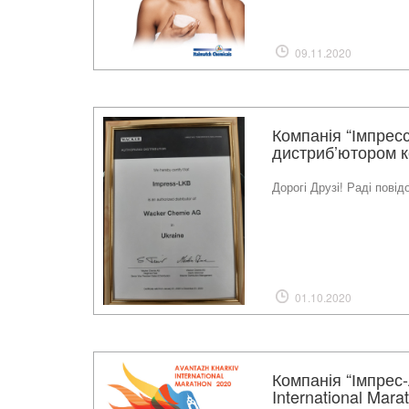
09.11.2020
Компанія “Імпрес
дистриб’ютором ко
Дорогі Друзі! Раді пові
01.10.2020
Компанія “Імпрес-
International Mara