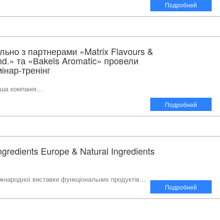
Подробней
льно з партнерами «Matrix Flavours &
hd.» та «Вakels Aromatic» провели
інар-тренінг
наша компанія…
Подробней
gredients Europe & Natural Ingredients
іжнародної виставки функціональних продуктів…
Подробней