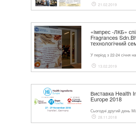
21.02.2019
«Імпрес -ЛКБ» спі
Fragrances Sdn.B
технологічний сем
У період з 22-24 січня 
13.02.2019
Виставка Health In
Europe 2018
Сьогодні другий день М
28.11.2018