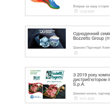
Вперше за нашу історію
13.02.2020
Одноденний семін
Bozzetto Group (Іт
Шановні Партнери! Комп
З 2019 року комп
дистриб’ютором іта
S.p.A.
Шановні колеги, партнер
10.01.2020