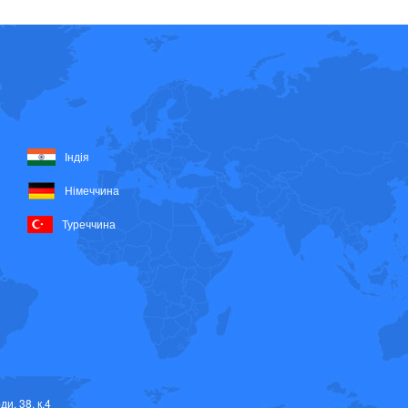
Індія
Німеччина
Туреччина
ди, 38, к.4