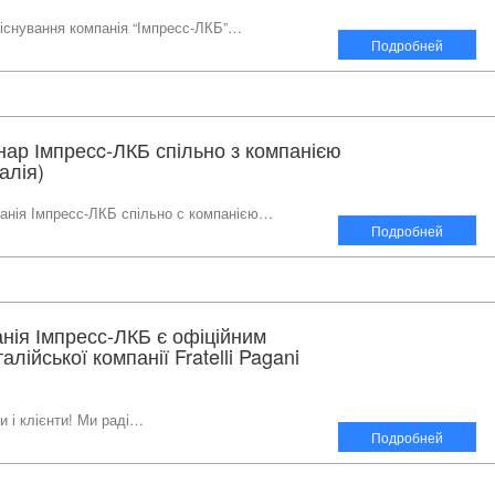
 існування компанія “Імпресс-ЛКБ”…
Подробней
ар Імпресc-ЛКБ спільно з компанією
алія)
анія Імпресс-ЛКБ спільно с компанією…
Подробней
анія Імпресс-ЛКБ є офіційним
лійської компанії Fratelli Pagani
и і клієнти! Ми раді…
Подробней