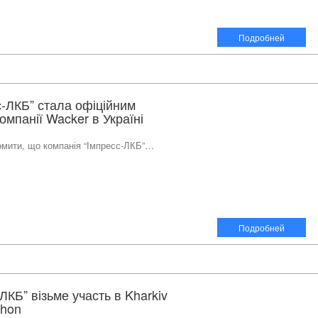
Подробней
с-ЛКБ” стала офіційним
мпанії Wacker в Україні
домити, що компанія “Імпресс-ЛКБ”…
Подробней
ЛКБ” візьме участь в Kharkiv
thon